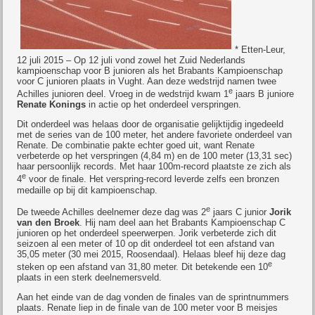
* Etten-Leur,
12 juli 2015 – Op 12 juli vond zowel het Zuid Nederlands
kampioenschap voor B junioren als het Brabants Kampioenschap
voor C junioren plaats in Vught. Aan deze wedstrijd namen twee
e
Achilles junioren deel. Vroeg in de wedstrijd kwam 1
jaars B juniore
Renate Konings
in actie op het onderdeel verspringen.
Dit onderdeel was helaas door de organisatie gelijktijdig ingedeeld
met de series van de 100 meter, het andere favoriete onderdeel van
Renate. De combinatie pakte echter goed uit, want Renate
verbeterde op het verspringen (4,84 m) en de 100 meter (13,31 sec)
haar persoonlijk records. Met haar 100m-record plaatste ze zich als
e
4
voor de finale. Het verspring-record leverde zelfs een bronzen
medaille op bij dit kampioenschap.
e
De tweede Achilles deelnemer deze dag was 2
jaars C junior
Jorik
van den Broek
. Hij nam deel aan het Brabants Kampioenschap C
junioren op het onderdeel speerwerpen. Jorik verbeterde zich dit
seizoen al een meter of 10 op dit onderdeel tot een afstand van
35,05 meter (30 mei 2015, Roosendaal). Helaas bleef hij deze dag
e
steken op een afstand van 31,80 meter. Dit betekende een 10
plaats in een sterk deelnemersveld.
Aan het einde van de dag vonden de finales van de sprintnummers
plaats. Renate liep in de finale van de 100 meter voor B meisjes