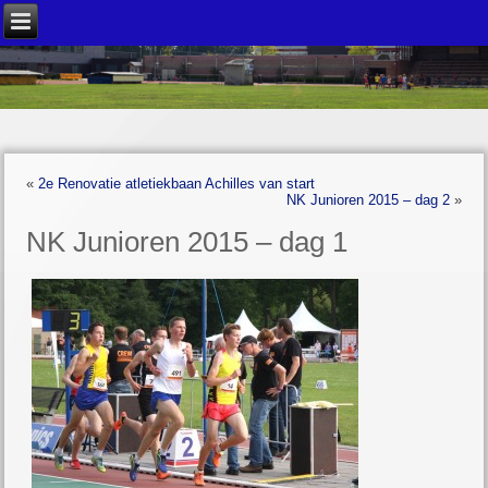
«
2e Renovatie atletiekbaan Achilles van start
NK Junioren 2015 – dag 2
»
NK Junioren 2015 – dag 1