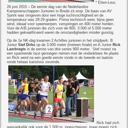
* Etten-Leur,
26 juni 2015 – De eerste dag van de Nederlandse
Kampioenschappen Junioren in Breda zit erop. De baan van AV
Sprint was omgeven door een hoge luchtvochtigheid en de
temperatuur was 28-29 graden. Prima technisch weer, bijna geen
wind, ideaal voor speerwerpen, verspringen en 400 meter horden.
Voor de A/B junioren die zich voor de 800, 3.000 of 5.000 meter
hadden gekwalificeerd waren de omstandigheden minder gunstig.
Op de 1e NK-dag kwamen 2 Achilles junioren in het strijdperk: B
Junior
Stef Dirks
op de 3.000 meter (meteen finale) en A Junior
Rick
Lambregts
in de eerste van drie series 800 meter. Stef moest na
een spannende race genoegen nemen met de ondankbare 4e plaats
en Rick werd na een goede eerste ronde in de tweede en laatste
ronde helaas kansloos zevende.
Rick had zich
aanvankelijk ook voor de 1.500 m. ingeschreven, maar moest zich