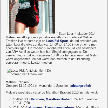
* Etten-Leur, 4 oktober 2014 –
Meteen na afloop van zijn halve marathon in Breda zal Melvin
Franken live te horen zijn op
LocalFM Sport
, de radiozender van
Etten-Leur die elke zondag van 14:00 tot 17:00 in de ether is met
sportverslagen. Op zondag 5 oktober wil LocalFM van hardlopers
van ARV Achilles weten hoe hun Singelloop gegaan is. De
verwachting is dat om ongeveer 15:20 uur het interview met Melvin
wordt opgenomen, en dat wordt dan meteen in de uitzending
geprogrammeerd. Luister mee op
Melvin Franken
Geboren 13-12-1991 en wonende te Sprundel (
atletenprofiel
)
Melvin’s prestaties vanaf de Marathon Brabant 2013 zijn als volgt:
27-10-2013
Etten-Leur, Marathon Brabant
: 2e 1/2 marathon in
1.12:31 (PR)
17-11-2013
Nijmegen, Zevenheuvelenloop
: 30e op de 15 km