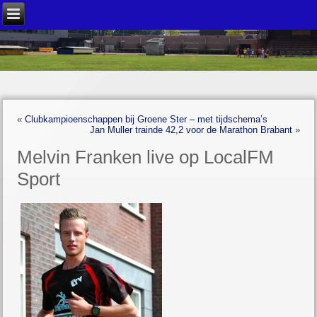
«
Clubkampioenschappen bij Groene Ster – met tijdschema’s
Jan Muller trainde 42,2 voor de Marathon Brabant
»
Melvin Franken live op LocalFM
Sport