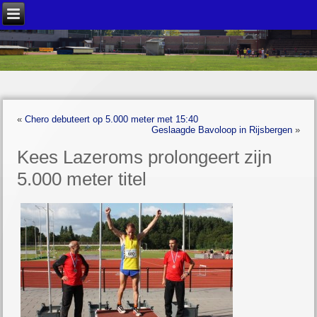
«
Chero debuteert op 5.000 meter met 15:40
Geslaagde Bavoloop in Rijsbergen
»
Kees Lazeroms prolongeert zijn
5.000 meter titel