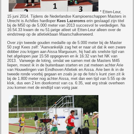
* Etten-Leur,
15 juni 2014. Tijdens de Nederlandse Kampioenschappen Masters in
Utrecht is Achilles hardloper
Kees Lazeroms
erin geslaagd zijn titel
bij de M50 op de 5.000 meter van 2013 succesvol te verdedigen. Na
16:54.33 kwam de nu 51-jarige atleet uit Etten-Leur alleen over de
eindstreep op de atletiekbaan Maarschalkerweerd.
Over zijn tweede gouden medaille op de 5.000 meter bij de Master
50 zegt Kees zelf: “Aanvankelijk zag het er naar uit dat ik een zware
dobber zou krijgen aan Aissa Marguoum, hij had als snelste tijd van
het afgelopen jaar 15:58 opgegeven en ik 16:32 van het NK van
2013.
Vanwege de loting, omdat we samen met de Masters M45
liepen, moest ik in de buitenbaan starten en zat meteen achter Arie
van Houwelingen van Eindhoven Atletiek en Aissa. Arie ben ik in de
tweede ronde voorbij gegaan en zoals je op de foto’s kunt zien zit ik
bij de 1.800 meter nog achter Aissa, met dan een tijd van 5:55 op de
klok, dus een 2 km doorkomst van ca. 6:35, wat erg strak overheen
zou komen met de eindtijd van vorig jaar.