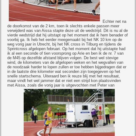
Echter net na
de doorkomst van de 2 km, toen ik slechts enkele passen meer
verwijderd was van Aissa stapte deze uit de wedstrijd. Dit is nu al de
vierde wedstrijd dat hij uitstapt op het moment dat ik hem benader of
voorbij ga. Ik heb het eerder meegemaakt bij het NK 10 km op de
weg vorig jaar in Utrecht, bij het NK cross in Tilburg en tijdens de
Sprintcross afgelopen februari. Op het moment dat hij uitstapte had
ik al een seconde of tien voorsprong op Arie en ben ik de nr. 7 van
de M45 op dezelfde afstand blijven volgen. De best wel stevige
wind, de kilometers van de afgelopen weken en het wegvallen van
de noodzaak harder te lopen zullen er toe hebben bijgedragen dat er
in de laatste drie kilometer wat seconden zijn toegegeven op het
snelle startschema. Uiteraard ben ik reuze blij met het resultaat,
maar vindt het wel jammer dat er niet een strijd kon plaatsvinden
met Aissa, zoals die vorig jaar is uitgevochten met Peter van