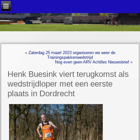
«
Zaterdag 25 maart 2023 organiseren we weer de
Trainingspakkenwedstrijd
Nog even geen ARV Achilles Nieuwsbrief
»
Henk Buesink viert terugkomst als
wedstrijdloper met een eerste
plaats in Dordrecht