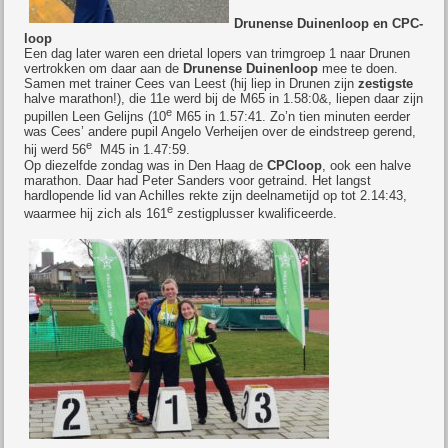
Drunense Duinenloop en CPC-
loop
Een dag later waren een drietal lopers van trimgroep 1 naar Drunen
vertrokken om daar aan de
Drunense Duinenloop
mee te doen.
Samen met trainer Cees van Leest (hij liep in Drunen zijn
zestigste
halve marathon!), die 11e werd bij de M65 in 1.58:0&, liepen daar zijn
e
pupillen Leen Gelijns (10
M65 in 1.57:41. Zo’n tien minuten eerder
was Cees’ andere pupil Angelo Verheijen over de eindstreep gerend,
e
hij werd 56
M45 in 1.47:59.
Op diezelfde zondag was in Den Haag de
CPCloop
, ook een halve
marathon. Daar had Peter Sanders voor getraind. Het langst
hardlopende lid van Achilles rekte zijn deelnametijd op tot 2.14:43,
e
waarmee hij zich als 161
zestigplusser kwalificeerde.