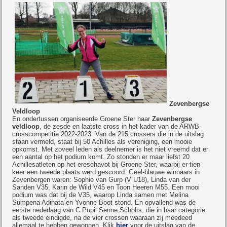
Zevenbergse
Veldloop
En ondertussen organiseerde Groene Ster haar
Zevenbergse
veldloop
, de zesde en laatste cross in het kader van de ARWB-
crosscompetitie 2022-2023. Van de 215 crossers die in de uitslag
staan vermeld, staat bij 50 Achilles als vereniging, een mooie
opkomst. Met zoveel leden als deelnemer is het niet vreemd dat er
een aantal op het podium komt. Zo stonden er maar liefst 20
Achillesatleten op het ereschavot bij Groene Ster, waarbij er tien
keer een tweede plaats werd gescoord. Geel-blauwe winnaars in
Zevenbergen waren: Sophie van Gurp (V U18), Linda van der
Sanden V35, Karin de Wild V45 en Toon Heeren M55. Een mooi
podium was dat bij de V35, waarop Linda samen met Melina
Sumpena Adinata en Yvonne Boot stond. En opvallend was de
eerste nederlaag van C Pupil Senne Scholts, die in haar categorie
als tweede eindigde, na de vier crossen waaraan zij meedeed
allemaal te hebben gewonnen. Klik
hier
voor de uitslag van de