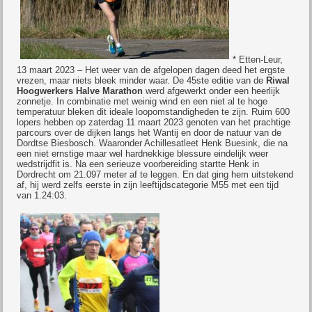
* Etten-Leur,
13 maart 2023 – Het weer van de afgelopen dagen deed het ergste
vrezen, maar niets bleek minder waar. De 45ste editie van de
Riwal
Hoogwerkers Halve Marathon
werd afgewerkt onder een heerlijk
zonnetje. In combinatie met weinig wind en een niet al te hoge
temperatuur bleken dit ideale loopomstandigheden te zijn. Ruim 600
lopers hebben op zaterdag 11 maart 2023 genoten van het prachtige
parcours over de dijken langs het Wantij en door de natuur van de
Dordtse Biesbosch. Waaronder Achillesatleet Henk Buesink, die na
een niet ernstige maar wel hardnekkige blessure eindelijk weer
wedstrijdfit is. Na een serieuze voorbereiding startte Henk in
Dordrecht om 21.097 meter af te leggen. En dat ging hem uitstekend
af, hij werd zelfs eerste in zijn leeftijdscategorie M55 met een tijd
van 1.24:03.