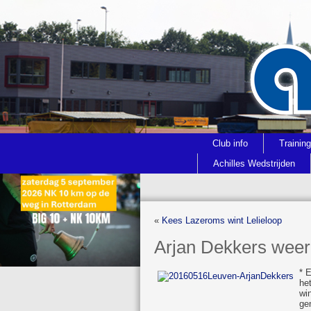
Club info
Trainin
Achilles Wedstrijden
«
Kees Lazeroms wint Lelieloop
Arjan Dekkers weer
* 
he
wi
ge