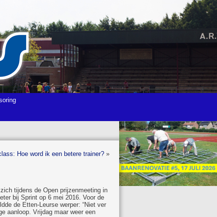
soring
lass: Hoe word ik een betere trainer?
»
 zich tijdens de Open prijzenmeeting in
ter bij Sprint op 6 mei 2016. Voor de
ldde de Etten-Leurse werper: “Niet ver
nge aanloop. Vrijdag maar weer een