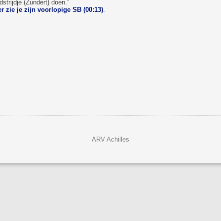
strijdje (Zundert) doen.”
er zie je zijn voorlopige SB (00:13)
.
ARV Achilles