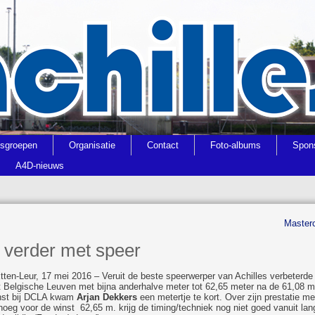
gsgroepen
Organisatie
Contact
Foto-albums
Spon
A4D-nieuws
Masterc
 verder met speer
Etten-Leur, 17 mei 2016 – Veruit de beste speerwerper van Achilles verbeterde
t Belgische Leuven met bijna anderhalve meter tot 62,65 meter na de 61,08 me
nst bij DCLA kwam
Arjan Dekkers
een metertje te kort. Over zijn prestatie me
noeg voor de winst 62,65 m. krijg de timing/techniek nog niet goed vanuit la