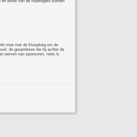
en liefde van de vrijwilligers kunnen
 werkt mee met de Klusploeg om de
uvel, de gesprekken die hij achter de
et werven van sponsoren, niets is