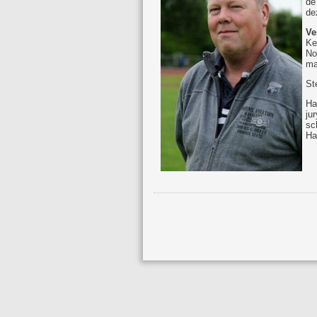
de
de
Ve
Ke
No
ma
S
Ha
ju
sc
Ha