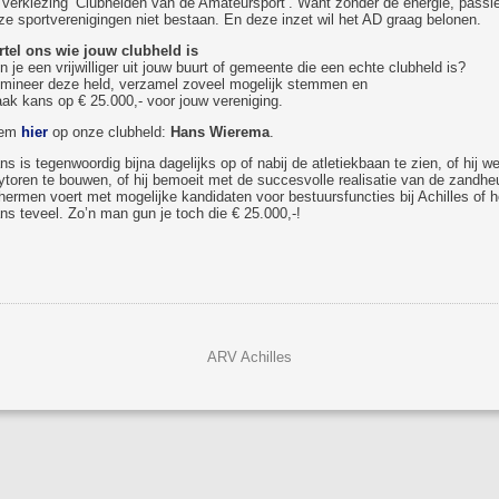
 verkiezing ‘Clubhelden van de Amateursport’. Want zonder de energie, passie 
ze sportverenigingen niet bestaan. En deze inzet wil het AD graag belonen.
rtel ons wie jouw clubheld is
n je een vrijwilliger uit jouw buurt of gemeente die een echte clubheld is?
mineer deze held, verzamel zoveel mogelijk stemmen en
ak kans op € 25.000,- voor jouw vereniging.
tem
hier
op onze clubheld:
Hans Wierema
.
ns is tegenwoordig bijna dagelijks op of nabij de atletiekbaan te zien, of hij
rytoren te bouwen, of hij bemoeit met de succesvolle realisatie van de zandhe
hermen voert met mogelijke kandidaten voor bestuursfuncties bij Achilles of h
ns teveel. Zo’n man gun je toch die € 25.000,-!
ARV Achilles