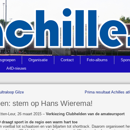
gsgroepen
Organisatie
Contact
Foto-albums
Spon
A4D-nieuws
ultraloop Gilze
Prima resultaat Achilles a
den: stem op Hans Wierema!
Etten-Leur, 26 maart 2015 –
Verkiezing
Clubhelden van de amateursport
 draagt sport in de regio een warm hart toe
n voetbal tot schaatsen en van biljarten tot shorttrack. Daarom organiseert h