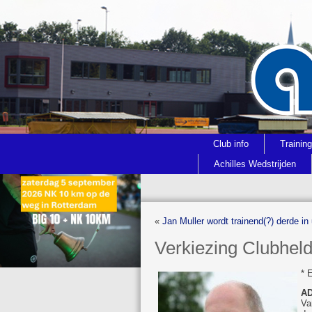
Club info
Trainin
Achilles Wedstrijden
«
Jan Muller wordt trainend(?) derde in 
Verkiezing Clubhel
* 
AD
Va