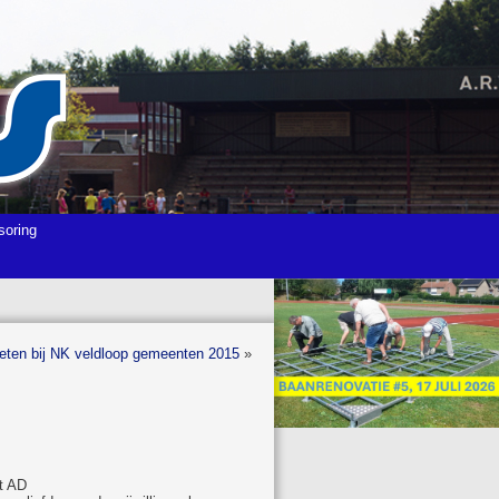
soring
tleten bij NK veldloop gemeenten 2015
»
et AD