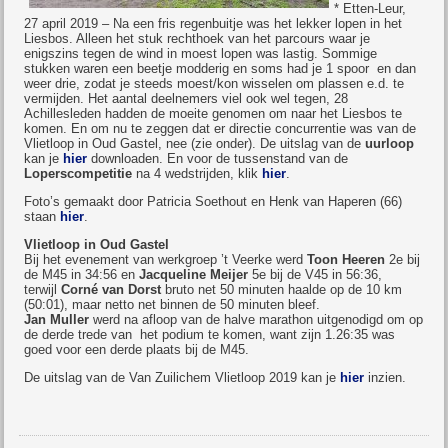
* Etten-Leur,
27 april 2019 – Na een fris regenbuitje was het lekker lopen in het
Liesbos. Alleen het stuk rechthoek van het parcours waar je
enigszins tegen de wind in moest lopen was lastig. Sommige
stukken waren een beetje modderig en soms had je 1 spoor en dan
weer drie, zodat je steeds moest/kon wisselen om plassen e.d. te
vermijden. Het aantal deelnemers viel ook wel tegen, 28
Achillesleden hadden de moeite genomen om naar het Liesbos te
komen. En om nu te zeggen dat er directie concurrentie was van de
Vlietloop in Oud Gastel, nee (zie onder). De uitslag van de
uurloop
kan je
hier
downloaden. En voor de tussenstand van de
Loperscompetitie
na 4 wedstrijden, klik
hier
.
Foto’s gemaakt door Patricia Soethout en Henk van Haperen (66)
staan
hier
.
Vlietloop in Oud Gastel
Bij het evenement van werkgroep ’t Veerke werd
Toon Heeren
2e bij
de M45 in 34:56 en
Jacqueline Meijer
5e bij de V45 in 56:36,
terwijl
Corné van Dorst
bruto net 50 minuten haalde op de 10 km
(50:01), maar netto net binnen de 50 minuten bleef.
Jan Muller
werd na afloop van de halve marathon uitgenodigd om op
de derde trede van het podium te komen, want zijn 1.26:35 was
goed voor een derde plaats bij de M45.
De uitslag van de Van Zuilichem Vlietloop 2019 kan je
hier
inzien.