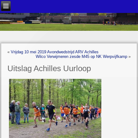
«
Vrijdag 10 mei 2019 Avondwedstrijd ARV Achilles
Wilco Verwijmeren zesde M45 op NK Werpvijfkamp
»
Uitslag Achilles Uurloop