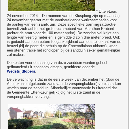
* Etten-Leur,
24 november 2014 – De mannen van de Klusploeg zijn op maandag
24 november gestart met de voorbereidende werkzaamheden voor
de aanleg van een
zandduin
. Deze specifieke
trainingsattractie
bevindt zich achter het grote reclamebord van Marathon Brabant
(achter de start voor de 100 meter sprint). De zandheuvel krijgt een
lengte van veertig meter en is gemiddeld zo’n drie meter breed. Ook
is gedacht aan een betere toegankelijkheid aan de steile kant van de
heuvel (bij de poort die schuin op de Concordialaan uitkomt), waar
een stenen trapje het rondlopen bij de zandduin zeker gemakkelijker
zal maken.
De kosten voor de aanleg van deze zandduin worden geheel
gefinancierd uit sponsorbijdragen, geïnitieerd door de
Wedstrijdlopers
.
De verwachting is dat in de eerste week van december het (door de
Atletiekunie afgekeurde zand van de verspringbakken) verplaats kan
worden naar de zandduin. Afhankelijke voorwaarde is uiteraard dat
de Gemeente Etten-Leur gelijktijdig het juiste zand in de
verspringbakken vervangt.