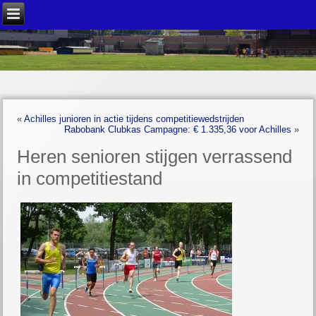
«
Achilles junioren in actie tijdens competitiewedstrijden
Rabobank Clubkas Campagne: € 1.335,36 voor Achilles
»
Heren senioren stijgen verrassend
in competitiestand