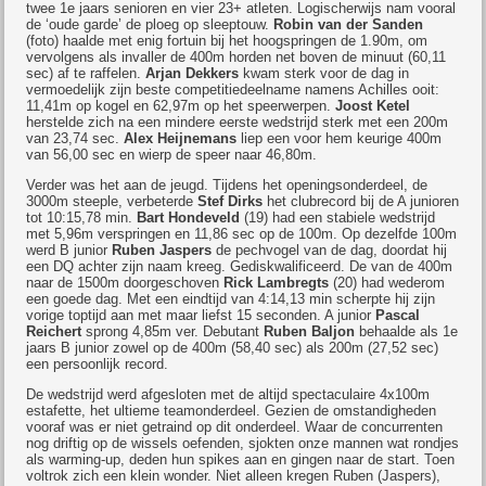
twee 1e jaars senioren en vier 23+ atleten. Logischerwijs nam vooral
de ‘oude garde’ de ploeg op sleeptouw.
Robin van der Sanden
(foto) haalde met enig fortuin bij het hoogspringen de 1.90m, om
vervolgens als invaller de 400m horden net boven de minuut (60,11
sec) af te raffelen.
Arjan Dekkers
kwam sterk voor de dag in
vermoedelijk zijn beste competitiedeelname namens Achilles ooit:
11,41m op kogel en 62,97m op het speerwerpen.
Joost Ketel
herstelde zich na een mindere eerste wedstrijd sterk met een 200m
van 23,74 sec.
Alex Heijnemans
liep een voor hem keurige 400m
van 56,00 sec en wierp de speer naar 46,80m.
Verder was het aan de jeugd. Tijdens het openingsonderdeel, de
3000m steeple, verbeterde
Stef Dirks
het clubrecord bij de A junioren
tot 10:15,78 min.
Bart Hondeveld
(19) had een stabiele wedstrijd
met 5,96m verspringen en 11,86 sec op de 100m. Op dezelfde 100m
werd B junior
Ruben Jaspers
de pechvogel van de dag, doordat hij
een DQ achter zijn naam kreeg. Gediskwalificeerd. De van de 400m
naar de 1500m doorgeschoven
Rick Lambregts
(20) had wederom
een goede dag. Met een eindtijd van 4:14,13 min scherpte hij zijn
vorige toptijd aan met maar liefst 15 seconden. A junior
Pascal
Reichert
sprong 4,85m ver. Debutant
Ruben Baljon
behaalde als 1e
jaars B junior zowel op de 400m (58,40 sec) als 200m (27,52 sec)
een persoonlijk record.
De wedstrijd werd afgesloten met de altijd spectaculaire 4x100m
estafette, het ultieme teamonderdeel. Gezien de omstandigheden
vooraf was er niet getraind op dit onderdeel. Waar de concurrenten
nog driftig op de wissels oefenden, sjokten onze mannen wat rondjes
als warming-up, deden hun spikes aan en gingen naar de start. Toen
voltrok zich een klein wonder. Niet alleen kregen Ruben (Jaspers),