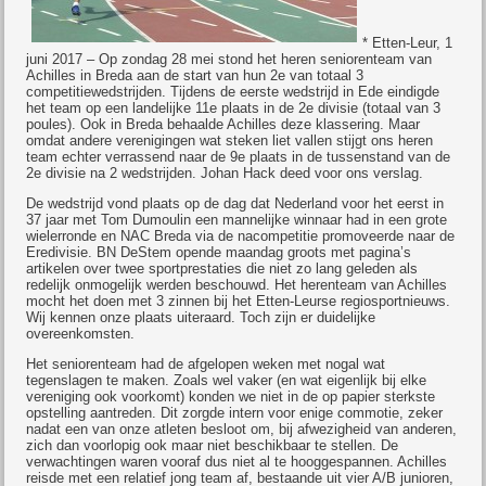
* Etten-Leur, 1
juni 2017 – Op zondag 28 mei stond het heren seniorenteam van
Achilles in Breda aan de start van hun 2e van totaal 3
competitiewedstrijden. Tijdens de eerste wedstrijd in Ede eindigde
het team op een landelijke 11e plaats in de 2e divisie (totaal van 3
poules). Ook in Breda behaalde Achilles deze klassering. Maar
omdat andere verenigingen wat steken liet vallen stijgt ons heren
team echter verrassend naar de 9e plaats in de tussenstand van de
2e divisie na 2 wedstrijden. Johan Hack deed voor ons verslag.
De wedstrijd vond plaats op de dag dat Nederland voor het eerst in
37 jaar met Tom Dumoulin een mannelijke winnaar had in een grote
wielerronde en NAC Breda via de nacompetitie promoveerde naar de
Eredivisie. BN DeStem opende maandag groots met pagina’s
artikelen over twee sportprestaties die niet zo lang geleden als
redelijk onmogelijk werden beschouwd. Het herenteam van Achilles
mocht het doen met 3 zinnen bij het Etten-Leurse regiosportnieuws.
Wij kennen onze plaats uiteraard. Toch zijn er duidelijke
overeenkomsten.
Het seniorenteam had de afgelopen weken met nogal wat
tegenslagen te maken. Zoals wel vaker (en wat eigenlijk bij elke
vereniging ook voorkomt) konden we niet in de op papier sterkste
opstelling aantreden. Dit zorgde intern voor enige commotie, zeker
nadat een van onze atleten besloot om, bij afwezigheid van anderen,
zich dan voorlopig ook maar niet beschikbaar te stellen. De
verwachtingen waren vooraf dus niet al te hooggespannen. Achilles
reisde met een relatief jong team af, bestaande uit vier A/B junioren,