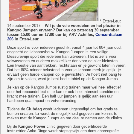
* Etten-Leur,
14 september 2017 –
Wil je de vele voordelen en het plezier in
Kangoo Jumpen ervaren? Dat kan op zaterdag 30 september
tussen 15:00 uur en 17:00 uur bij ARV Achilles,
Concordialaan
206
in Etten-Leur.
Deze sport is voor iedereen geschikt vanaf 4 jaar tot 80+ jaar oud,
ongeacht de lichaamsbouw. Kangoo Jumpen is een veilige
blessurevrije sport die iedereen kan uitvoeren. Het is zelfs voor
volwassenen en ouderen makkelijker dan voor de aller kleinsten.
Een kwestie van aantrekken, rechtstaan en je gewicht laten in veren.
Dat het 80% minder belastend is voor je lichaam merk je gelijk, je
ervaart geen harde klappen op je gewrichten. Je hoeft niet bang te
zijn om te vallen, want je bent heel stabiel op de Kangoo Jumps.
Je kan op de Kangoo Jumps rustig trainen maar wel heel effectief
door het reboundeffect of je kan er ook heel intensief conditie en
kracht mee trainen. Een half uur jumpen is gelijk aan één uur
hardlopen qua impact en vetverbranding.
Tijdens de
Clubdag
wordt iedereen uitgenodigd om het gratis te
komen ervaren. Er wordt de mogelijkheid gegeven om kennis te
maken met de Kangoo Jumps en om deel te nemen aan de clinics.
Bij de
Kangoo Power
clinic gegeven door gecertificeerde
instructrice Anka Dinga wordt stapsgewijs een dans choreografie