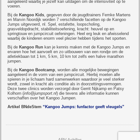
aangeleerd waarbij je jezelf kan uitdagen om de intensiviteit op te
voeren.
Bij de
Kangoo Kids
, gegeven door de jeugdtrainers Femke Martens
en Marvin Noordijk worden 7 verschillende facetten op de Kangoo
Jumps uitgevoerd, nl. Spel, estafette, loopscholing,
grasveldopdracht, stabiliteitsoefening, kracht: heuvel op en
springtouw en jumpcircuit oefeningen. Heel erg leuk en afwisselend
waarbij de kinderen enorm veel plezier hebben tijdens het sporten.
Bij de
Kangoo Run
kan je kennis maken met de Kangoo Jumps en
ervaren hoe het aanvoelt en zo uitbouwen van een rondje om de
atletiekbaan tot 1 km, 5 km, 10 km tot zelfs een halve marathon
jumpen.
Bij de
Kangoo Bootcamp
, worden alle mogelijke bewegingen
aangeleerd in de vorm van een jumpcircuit. Hierbij moeten alle
spieren in je lichaam hard samenwerken waardoor je veel sterker
wordt, zowel in kracht als conditie als in doorzettingsvermogen.
Deze twee clinics worden verzorgd door Gerrit Nijkamp en Patsy
Kolhorn (
info
@jumpsport.nl
) die tevens alle informatie kunnen
verschaffen over het Kangoo Jumpen.
Artikel BNdeStem
“Kangoo Jumps: funfactor geeft vleugels”
ARV Achilles