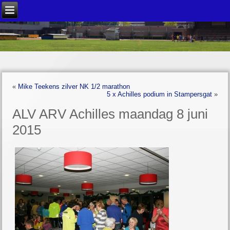
«
Mike Teekens zilver NK 1/2 marathon
5 x Achilles podium in Stampersgat
»
ALV ARV Achilles maandag 8 juni
2015