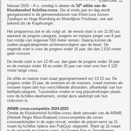
*Etten-Leur, 11
e
februari 2025 – A.s. zondag is alweer de
52
editie van de
Kluiskenshof Achilles-cross
. Die al sinds jaar en dag wordt
georganiseerd in de gemeentebossen van Etten-Leur tussen
Zandspui en Hoge Bremberg en Moerdijkse Postbaan, ook wel
bekend als de Kogelvanger.
Het programma ziet er als volgt uit: de eerste start is om 11:00 uur,
wanneer de jongste categorie, jongens en meisjes jonger van 8 jaar
hun rondje van ongeveer 550 meter rennen. Daarna komen de
oudere jeugdcategorieën achtereenvolgens aan de beurt. De
negende start is voor de jongens onder 16 jaar, die dan 2.610 meter
gaan crossen.
De tiende start is om 12:45 uur, dan gaan de jongens onder 18 jaar
en de meisjes onder 18 en onder 20 jaar van start voor hun 4.120
meter lange cross.
De elfde en laatste start staat geprogrammeerd om 13:15 uur. De
jongens onder 20 jaar, de senioren en de masters, zowel mannen als
vrouwen lopen dan hun verschillende afstanden, afhankelijk van hun
leeftijdscategorie. Tussendoor vinden er nog prijsuitreikingen plaats
voor de Achilles-deelnemers, omdat deze wedstrijd ook hun
clubcross is.
ARWB cross-competitie 2024-2025
Omdat de Kluiskenshof Achilles-cross deelt uitmaakt van de ARWB
(Atletiek Regio West-Brabant) crosscompetitie die zeven
crosswedstrijden in de regio omvat, worden de prijzen eerst op 21
maart bij Achilles tijdens een PubQuiz uitgereikt. Want op 16 maart
is de zevende en laatste cross: bij Groene Ster in Zevenbergen.