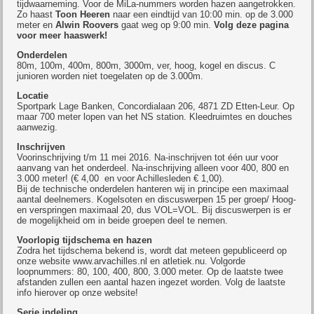
tijdwaarneming. Voor de MiLa-nummers worden hazen aangetrokken.
Zo haast
Toon Heeren
naar een eindtijd van 10:00 min. op de 3.000
meter en
Alwin Roovers
gaat weg op 9:00 min.
Volg deze pagina
voor meer haaswerk!
Onderdelen
80m, 100m, 400m, 800m, 3000m, ver, hoog, kogel en discus. C
junioren worden niet toegelaten op de 3.000m.
Locatie
Sportpark Lage Banken, Concordialaan 206, 4871 ZD Etten-Leur. Op
maar 700 meter lopen van het NS station. Kleedruimtes en douches
aanwezig.
Inschrijven
Voorinschrijving t/m 11 mei 2016. Na-inschrijven tot één uur voor
aanvang van het onderdeel. Na-inschrijving alleen voor 400, 800 en
3.000 meter! (€ 4,00 en voor Achillesleden € 1,00).
Bij de technische onderdelen hanteren wij in principe een maximaal
aantal deelnemers. Kogelsoten en discuswerpen 15 per groep/ Hoog-
en verspringen maximaal 20, dus VOL=VOL. Bij discuswerpen is er
de mogelijkheid om in beide groepen deel te nemen.
Voorlopig tijdschema en hazen
Zodra het tijdschema bekend is, wordt dat meteen gepubliceerd op
onze website www.arvachilles.nl en atletiek.nu. Volgorde
loopnummers: 80, 100, 400, 800, 3.000 meter. Op de laatste twee
afstanden zullen een aantal hazen ingezet worden. Volg de laatste
info hierover op onze website!
Serie indeling