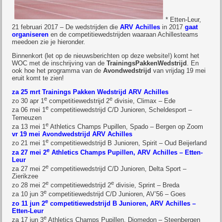
* Etten-Leur,
21 februari 2017 – De wedstrijden die
ARV Achilles
in 2017
gaat
organiseren
en de competitiewedstrijden waaraan Achillesteams
meedoen zie je hieronder.
Binnenkort (let op de nieuwsberichten op deze website!) komt het
WOC met de inschrijving van de
TrainingsPakkenWedstrijd
. En
ook hoe het programma van de
Avondwedstrijd
van vrijdag 19 mei
eruit komt te zien!
za 25 mrt Trainings Pakken Wedstrijd ARV Achilles
e
e
zo 30 apr 1
competitiewedstrijd 2
divisie, Climax – Ede
e
za 06 mei 1
competitiewedstrijd C/D Junioren, Scheldesport –
Terneuzen
e
za 13 mei 1
Athletics Champs Pupillen, Spado – Bergen op Zoom
vr 19 mei Avondwedstrijd ARV Achilles
e
zo 21 mei 1
competitiewedstrijd B Junioren, Spirit – Oud Beijerland
e
za 27 mei 2
Athletics Champs Pupillen, ARV Achilles – Etten-
Leur
e
za 27 mei 2
competitiewedstrijd C/D Junioren, Delta Sport –
Zierikzee
e
e
zo 28 mei 2
competitiewedstrijd 2
divisie, Sprint – Breda
e
za 10 jun 3
competitiewedstrijd C/D Junioren, AV’56 – Goes
e
zo 11 jun 2
competitiewedstrijd B Junioren, ARV Achilles –
Etten-Leur
e
za 17 jun 3
Athletics Champs Pupillen, Diomedon – Steenbergen