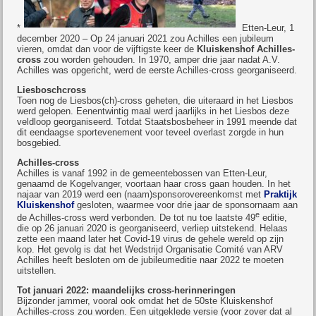
*
Etten-Leur, 1
december 2020 – Op 24 januari 2021 zou Achilles een jubileum
vieren, omdat dan voor de vijftigste keer de
Kluiskenshof Achilles-
cross
zou worden gehouden. In 1970, amper drie jaar nadat A.V.
Achilles was opgericht, werd de eerste Achilles-cross georganiseerd.
Liesboschcross
Toen nog de Liesbos(ch)-cross geheten, die uiteraard in het Liesbos
werd gelopen. Eenentwintig maal werd jaarlijks in het Liesbos deze
veldloop georganiseerd. Totdat Staatsbosbeheer in 1991 meende dat
dit eendaagse sportevenement voor teveel overlast zorgde in hun
bosgebied.
Achilles-cross
Achilles is vanaf 1992 in de gemeentebossen van Etten-Leur,
genaamd de Kogelvanger, voortaan haar cross gaan houden. In het
najaar van 2019 werd een (naam)sponsorovereenkomst met
Praktijk
Kluiskenshof
gesloten, waarmee voor drie jaar de sponsornaam aan
e
de Achilles-cross werd verbonden. De tot nu toe laatste 49
editie,
die op 26 januari 2020 is georganiseerd, verliep uitstekend. Helaas
zette een maand later het Covid-19 virus de gehele wereld op zijn
kop. Het gevolg is dat het Wedstrijd Organisatie Comité van ARV
Achilles heeft besloten om de jubileumeditie naar 2022 te moeten
uitstellen.
Tot januari 2022: maandelijks cross-herinneringen
Bijzonder jammer, vooral ook omdat het de 50ste Kluiskenshof
Achilles-cross zou worden. Een uitgeklede versie (voor zover dat al