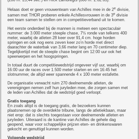
e
Helaas doet er geen vrouwenteam van Achilles mee in de 2
divisie,
e
samen met THOR proberen enkele Achillesvrouwen in de 3
divisie
een team samen te stellen om in competitieverband uit te komen.
Het eerste onderdeel bij de mannen is meteen een spectaculair
nummer: de 3.000 meter steeple chase, 7½ ronde van telkens 400
meter, waarbij de atleten 28 keer over 91,4 cm. hoge horden
springen en ook nog eens zeven keer zo’n horde met direct
daarachter de waterbak van 3,66 meter lang en 70 centimeter diep.
Tegelijkertijd met de steeple chase begint om 12:00 uur ook het
speerwerpen en het hoogspringen.
In totaal duurt de competitiewedstrijd ongeveer vijf uur, waarbij om
16:00 uur de races over 1.500 meter starten en om 16:45 het
slotnummer, de altijd weer spannende 4 x 100 meter estafette.
De organisatie verwacht ruim 270 deelnemende atleten, de
verenigingen nemen zelf hun juryleden mee, die zorgen samen met
de leden van Achilles dat de wedstrijd goed verloopt.
Gratis toegang
En zoals altijd is de toegang gratis, de bezoekers kunnen
plaatsnemen op de overdekte tribune, langs de atletiekbaan, maar
niet erop: dat is slechts toegestaan voor deelnemende atleten en
juryleden. Uiteraard is de kantine van Achilles de gehele dag
geopend, waar voor schappelijke prijzen eten- en drinkenswaren
gekocht en genuttigd kunnen worden.
Volgende wedstrijd