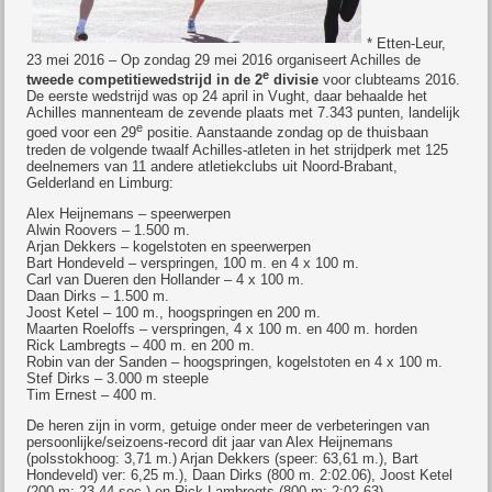
* Etten-Leur,
23 mei 2016 – Op zondag 29 mei 2016 organiseert Achilles de
e
tweede competitiewedstrijd in de 2
divisie
voor clubteams 2016.
De eerste wedstrijd was op 24 april in Vught, daar behaalde het
Achilles mannenteam de zevende plaats met 7.343 punten, landelijk
e
goed voor een 29
positie. Aanstaande zondag op de thuisbaan
treden de volgende twaalf Achilles-atleten in het strijdperk met 125
deelnemers van 11 andere atletiekclubs uit Noord-Brabant,
Gelderland en Limburg:
Alex Heijnemans – speerwerpen
Alwin Roovers – 1.500 m.
Arjan Dekkers – kogelstoten en speerwerpen
Bart Hondeveld – verspringen, 100 m. en 4 x 100 m.
Carl van Dueren den Hollander – 4 x 100 m.
Daan Dirks – 1.500 m.
Joost Ketel – 100 m., hoogspringen en 200 m.
Maarten Roeloffs – verspringen, 4 x 100 m. en 400 m. horden
Rick Lambregts – 400 m. en 200 m.
Robin van der Sanden – hoogspringen, kogelstoten en 4 x 100 m.
Stef Dirks – 3.000 m steeple
Tim Ernest – 400 m.
De heren zijn in vorm, getuige onder meer de verbeteringen van
persoonlijke/seizoens-record dit jaar van Alex Heijnemans
(polsstokhoog: 3,71 m.) Arjan Dekkers (speer: 63,61 m.), Bart
Hondeveld) ver: 6,25 m.), Daan Dirks (800 m. 2:02.06), Joost Ketel
(200 m: 23,44 sec.) en Rick Lambregts (800 m: 2:02.63).