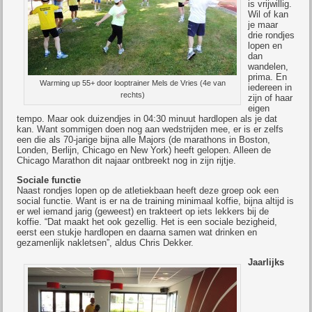
is vrijwillig.
Wil of kan
je maar
drie rondjes
lopen en
dan
wandelen,
prima. En
Warming up 55+ door looptrainer Mels de Vries (4e van
iedereen in
rechts)
zijn of haar
eigen
tempo. Maar ook duizendjes in 04:30 minuut hardlopen als je dat
kan. Want sommigen doen nog aan wedstrijden mee, er is er zelfs
een die als 70-jarige bijna alle Majors (de marathons in Boston,
Londen, Berlijn, Chicago en New York) heeft gelopen. Alleen de
Chicago Marathon dit najaar ontbreekt nog in zijn rijtje.
Sociale functie
Naast rondjes lopen op de atletiekbaan heeft deze groep ook een
social functie. Want is er na de training minimaal koffie, bijna altijd is
er wel iemand jarig (geweest) en trakteert op iets lekkers bij de
koffie. “Dat maakt het ook gezellig. Het is een sociale bezigheid,
eerst een stukje hardlopen en daarna samen wat drinken en
gezamenlijk nakletsen”, aldus Chris Dekker.
Jaarlijks