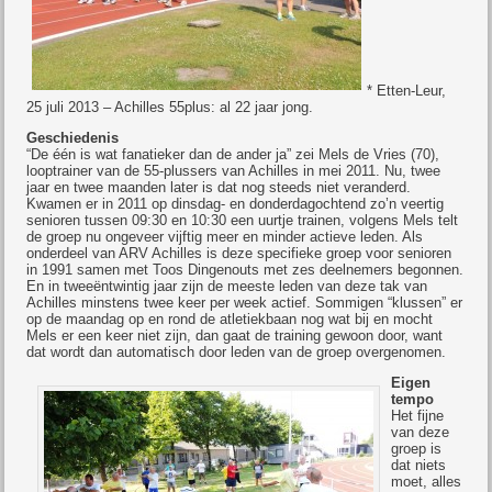
* Etten-Leur,
25 juli 2013 – Achilles 55plus: al 22 jaar jong.
Geschiedenis
“De één is wat fanatieker dan de ander ja” zei Mels de Vries (70),
looptrainer van de 55-plussers van Achilles in mei 2011. Nu, twee
jaar en twee maanden later is dat nog steeds niet veranderd.
Kwamen er in 2011 op dinsdag- en donderdagochtend zo’n veertig
senioren tussen 09:30 en 10:30 een uurtje trainen, volgens Mels telt
de groep nu ongeveer vijftig meer en minder actieve leden. Als
onderdeel van ARV Achilles is deze specifieke groep voor senioren
in 1991 samen met Toos Dingenouts met zes deelnemers begonnen.
En in tweeëntwintig jaar zijn de meeste leden van deze tak van
Achilles minstens twee keer per week actief. Sommigen “klussen” er
op de maandag op en rond de atletiekbaan nog wat bij en mocht
Mels er een keer niet zijn, dan gaat de training gewoon door, want
dat wordt dan automatisch door leden van de groep overgenomen.
Eigen
tempo
Het fijne
van deze
groep is
dat niets
moet, alles