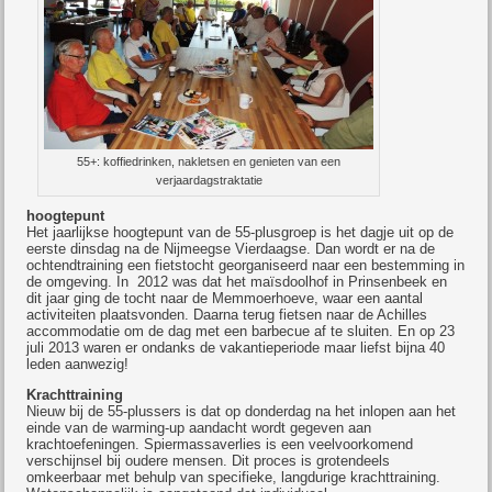
55+: koffiedrinken, nakletsen en genieten van een
verjaardagstraktatie
hoogtepunt
Het jaarlijkse hoogtepunt van de 55-plusgroep is het dagje uit op de
eerste dinsdag na de Nijmeegse Vierdaagse. Dan wordt er na de
ochtendtraining een fietstocht georganiseerd naar een bestemming in
de omgeving. In 2012 was dat het maïsdoolhof in Prinsenbeek en
dit jaar ging de tocht naar de Memmoerhoeve, waar een aantal
activiteiten plaatsvonden. Daarna terug fietsen naar de Achilles
accommodatie om de dag met een barbecue af te sluiten. En op 23
juli 2013 waren er ondanks de vakantieperiode maar liefst bijna 40
leden aanwezig!
Krachttraining
Nieuw bij de 55-plussers is dat op donderdag na het inlopen aan het
einde van de warming-up aandacht wordt gegeven aan
krachtoefeningen. Spiermassaverlies is een veelvoorkomend
verschijnsel bij oudere mensen. Dit proces is grotendeels
omkeerbaar met behulp van specifieke, langdurige krachttraining.