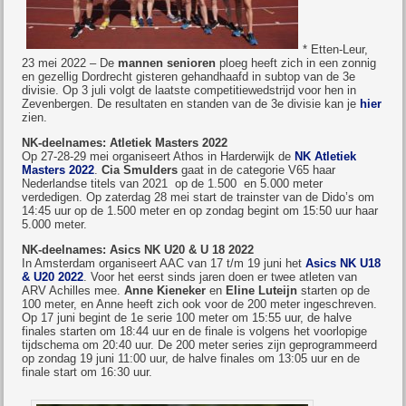
* Etten-Leur,
23 mei 2022 –
De
mannen senioren
ploeg heeft zich in een zonnig
en gezellig Dordrecht gisteren gehandhaafd in subtop van de 3e
divisie. Op 3 juli volgt de laatste competitiewedstrijd voor hen in
Zevenbergen. De resultaten en standen van de 3e divisie kan je
hier
zien.
NK-deelnames: Atletiek Masters 2022
Op 27-28-29 mei organiseert Athos in Harderwijk de
NK Atletiek
Masters 2022
.
Cia Smulders
gaat in de categorie V65 haar
Nederlandse titels van 2021 op de 1.500 en 5.000 meter
verdedigen. Op zaterdag 28 mei start de trainster van de Dido’s om
14:45 uur op de 1.500 meter en op zondag begint om 15:50 uur haar
5.000 meter.
NK-deelnames: Asics NK U20 & U 18 2022
In Amsterdam organiseert AAC van 17 t/m 19 juni het
Asics NK U18
& U20 2022
. Voor het eerst sinds jaren doen er twee atleten van
ARV Achilles mee.
Anne Kieneker
en
Eline Luteijn
starten op de
100 meter, en Anne heeft zich ook voor de 200 meter ingeschreven.
Op 17 juni begint de 1e serie 100 meter om 15:55 uur, de halve
finales starten om 18:44 uur en de finale is volgens het voorlopige
tijdschema om 20:40 uur. De 200 meter series zijn geprogrammeerd
op zondag 19 juni 11:00 uur, de halve finales om 13:05 uur en de
finale start om 16:30 uur.