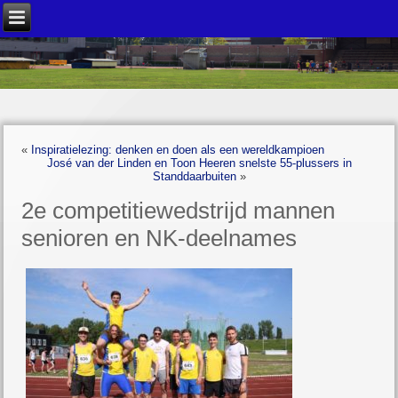
«
Inspiratielezing: denken en doen als een wereldkampioen
José van der Linden en Toon Heeren snelste 55-plussers in
Standdaarbuiten
»
2e competitiewedstrijd mannen
senioren en NK-deelnames