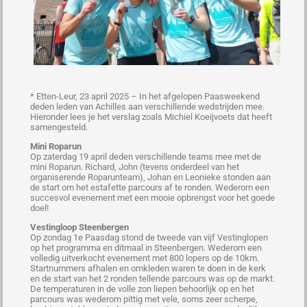
* Etten-Leur, 23 april 2025 – In het afgelopen Paasweekend
deden leden van Achilles aan verschillende wedstrijden mee.
Hieronder lees je het verslag zoals Michiel Koeijvoets dat heeft
samengesteld.
Mini Roparun
Op zaterdag 19 april deden verschillende teams mee met de
mini Roparun. Richard, John (tevens onderdeel van het
organiserende Roparunteam), Johan en Leonieke stonden aan
de start om het estafette parcours af te ronden. Wederom een
succesvol evenement met een mooie opbrengst voor het goede
doel!
Vestingloop Steenbergen
Op zondag 1e Paasdag stond de tweede van vijf Vestinglopen
op het programma en ditmaal in Steenbergen. Wederom een
volledig uitverkocht evenement met 800 lopers op de 10km.
Startnummers afhalen en omkleden waren te doen in de kerk
en de start van het 2 ronden tellende parcours was op de markt.
De temperaturen in de volle zon liepen behoorlijk op en het
parcours was wederom pittig met vele, soms zeer scherpe,