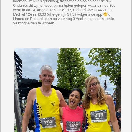
bochten, stukken grindweg, trappetjes en op en neer de dijk.
Ondanks dit zijn er weer prima tijden gelopen waar Linnea 80e
werd in 58:14, Angelo 136e in 52:16, Richard 36e in 44:21 en
Michiel 12e in 40:00 (of eigenlijk 39:59 volgens de app
).
Linnea en Richard gaan op voor nog 3 Vestinglopen om echte
Vestinghelden te worden!