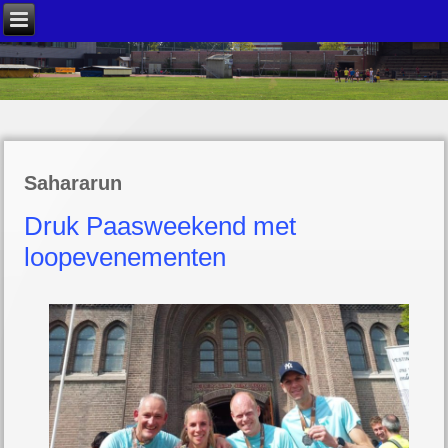
Sahararun
Druk Paasweekend met
loopevenementen