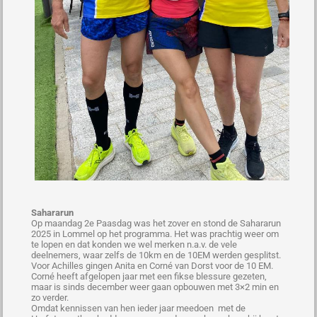
Sahararun
Op maandag 2e Paasdag was het zover en stond de Sahararun
2025 in Lommel op het programma. Het was prachtig weer om
te lopen en dat konden we wel merken n.a.v. de vele
deelnemers, waar zelfs de 10km en de 10EM werden gesplitst.
Voor Achilles gingen Anita en Corné van Dorst voor de 10 EM.
Corné heeft afgelopen jaar met een fikse blessure gezeten,
maar is sinds december weer gaan opbouwen met 3×2 min en
zo verder.
Omdat kennissen van hen ieder jaar meedoen met de